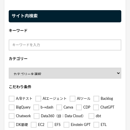
サイト内検索
キーワード
カテゴリー
こだわり条件
A/Bテスト
AIエージェント
AIツール
Backlog
BigQuery
b→dash
Canva
CDP
ChatGPT
Chatwork
Data360（旧：Data Cloud）
dbt
DX基礎
EC2
EFS
Einstein GPT
ETL