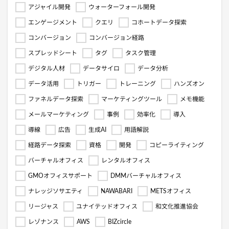
アジャイル開発
ウォーターフォール開発
エンゲージメント
クエリ
コホートデータ探索
コンバージョン
コンバージョン経路
スプレッドシート
タグ
タスク管理
デジタル人材
データサイロ
データ分析
データ活用
トリガー
トレーニング
ハンズオン
ファネルデータ探索
マーケティングツール
メモ機能
メールマーケティング
事例
効率化
導入
導線
広告
生成AI
用語解説
経路データ探索
資格
開発
コピーライティング
バーチャルオフィス
レンタルオフィス
GMOオフィスサポート
DMMバーチャルオフィス
ナレッジソサエティ
NAWABARI
METSオフィス
リージャス
ユナイテッドオフィス
和文化推進協会
レゾナンス
AWS
BIZcircle