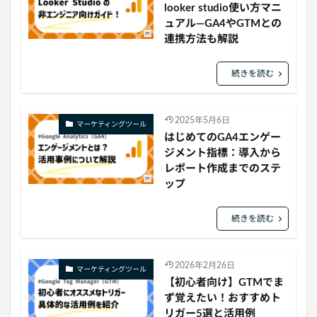
looker studio使い方マニ
ュアル―GA4やGTMとの
連携方法も解説
続きを読む
2025年5月6日
マーケティングツール
はじめてのGA4エンゲー
ジメント指標：導入から
レポート作成までのステ
ップ
続きを読む
2026年2月26日
マーケティングツール
【初心者向け】GTMでま
ず覚えたい！おすすめト
リガー5選と活用例