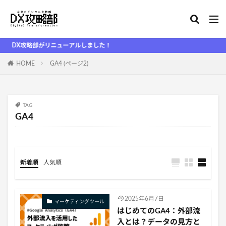
DX攻略部がリニューアルしました！
HOME
GA4 (ページ2)
TAG
GA4
新着順
人気順
2025年6月7日
マーケティングツール
はじめてのGA4：外部流
入とは？データの見方と