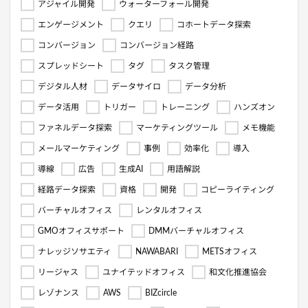
アジャイル開発
ウォーターフォール開発
エンゲージメント
クエリ
コホートデータ探索
コンバージョン
コンバージョン経路
スプレッドシート
タグ
タスク管理
デジタル人材
データサイロ
データ分析
データ活用
トリガー
トレーニング
ハンズオン
ファネルデータ探索
マーケティングツール
メモ機能
メールマーケティング
事例
効率化
導入
導線
広告
生成AI
用語解説
経路データ探索
資格
開発
コピーライティング
バーチャルオフィス
レンタルオフィス
GMOオフィスサポート
DMMバーチャルオフィス
ナレッジソサエティ
NAWABARI
METSオフィス
リージャス
ユナイテッドオフィス
和文化推進協会
レゾナンス
AWS
BIZcircle