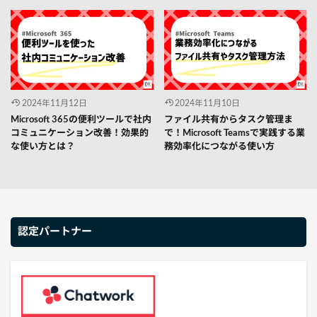
2024年11月12日
2024年11月10日
Microsoft 365の便利ツールで社内
ファイル共有からタスク管理ま
コミュニケーション改善！効果的
で！Microsoft Teamsで実践する業
な使い方とは？
務効率化につながる使い方
認定パートナー