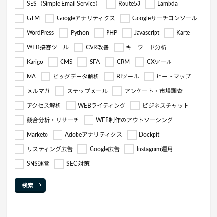
SES（Simple Email Service）
Route53
Lambda
GTM
Googleアナリティクス
Googleサーチコンソール
WordPress
Python
PHP
Javascript
Karte
WEB接客ツール
CVR改善
キーワード分析
Karigo
CMS
SFA
CRM
CXツール
MA
ビッグデータ解析
BIツール
ヒートマップ
メルマガ
ステップメール
アンケート・市場調査
アクセス解析
WEBライティング
ビジネスチャット
競合分析・リサーチ
WEB制作のアウトソーシング
Marketo
Adobeアナリティクス
Dockpit
リスティング広告
Google広告
Instagram運用
SNS運営
SEO対策
検索