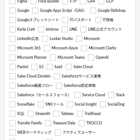
Figma
Flow Builder
FTP
GA4
GCP
Google
Google Apps Script（GAS）
Google Skillshop
Googleスプレッドシート
ITパスポート
IT資格
Karte Craft
kintone
LINE
LINE公式アカウント
LinkedIn広告
Looker Studio
Microsoft
Microsoft 365
Microsoft Azure
Microsoft Clarity
Microsoft Planner
Microsoft Teams
OpenAI
Pardot
S3
SaaS
Sales Cloud
Sales Cloud Einstein
Salesforceサービス連携
Salesforce画面フロー
Salesforce認定資格
Salesforce（セールスフォース）
Service Cloud
Slack
Snowflake
SNSツール
Social Insight
SocialDog
SQL
Streamlit
Tableau
Traillhead
Transfer Family
Treasure Data
TROCCO
WEBマーケティング
アクティブユーザー