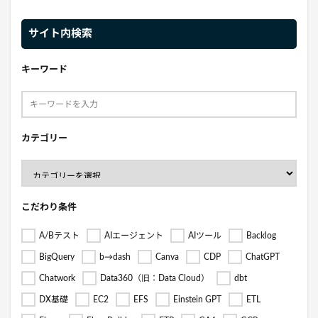
サイト内検索
キーワード
カテゴリー
こだわり条件
A/Bテスト
AIエージェント
AIツール
Backlog
BigQuery
b→dash
Canva
CDP
ChatGPT
Chatwork
Data360（旧：Data Cloud）
dbt
DX基礎
EC2
EFS
Einstein GPT
ETL