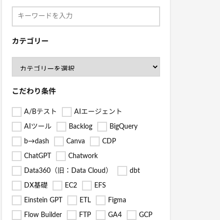
カテゴリー
こだわり条件
A/Bテスト
AIエージェント
AIツール
Backlog
BigQuery
b→dash
Canva
CDP
ChatGPT
Chatwork
Data360（旧：Data Cloud）
dbt
DX基礎
EC2
EFS
Einstein GPT
ETL
Figma
Flow Builder
FTP
GA4
GCP