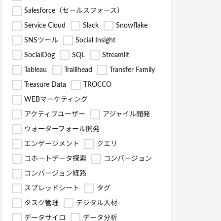
Salesforce（セールスフォース）
Service Cloud
Slack
Snowflake
SNSツール
Social Insight
SocialDog
SQL
Streamlit
Tableau
Traillhead
Transfer Family
Treasure Data
TROCCO
WEBマーケティング
アクティブユーザー
アジャイル開発
ウォーターフォール開発
エンゲージメント
クエリ
コホートデータ探索
コンバージョン
コンバージョン経路
スプレッドシート
タグ
タスク管理
デジタル人材
データサイロ
データ分析