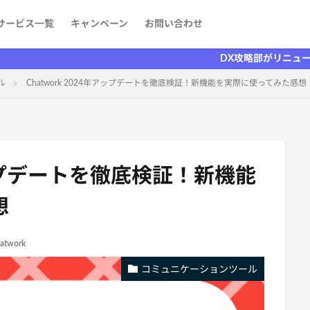
サービス一覧
キャンペーン
お問い合わせ
ケティング
発
aaS）
者を探す
情報
DX攻略部がリニューアルしまし
ル
Chatwork 2024年アップデートを徹底検証！新機能を実際に使ってみた感想
年アップデートを徹底検証！新機能
想
atwork
コミュニケーションツール