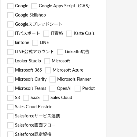
Google
Google Apps Script（GAS）
Google Skillshop
Googleスプレッドシート
ITパスポート
IT資格
Karte Craft
kintone
LINE
LINE公式アカウント
LinkedIn広告
Looker Studio
Microsoft
Microsoft 365
Microsoft Azure
Microsoft Clarity
Microsoft Planner
Microsoft Teams
OpenAI
Pardot
S3
SaaS
Sales Cloud
Sales Cloud Einstein
Salesforceサービス連携
Salesforce画面フロー
Salesforce認定資格