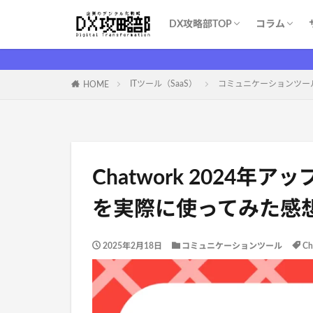
DX攻略部TOP
コラム
DX攻略部とは？
新規メンバー登録
サービス一覧
お問い合わせ
WEBマー
システム開
育成・学習
ITツール（S
DX基礎
DX支援業
ITイベント
コスト削減
ITツール（SaaS）
コミュニケーションツー
HOME
Chatwork 2024
を実際に使ってみた感
2025年2月18日
コミュニケーションツール
Ch