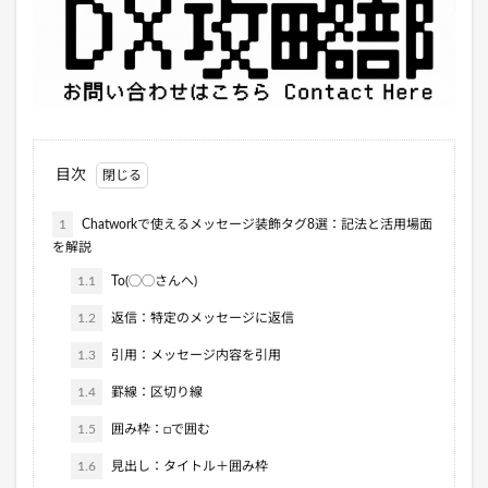
目次
1
Chatworkで使えるメッセージ装飾タグ8選：記法と活用場面
を解説
1.1
To(◯◯さんへ)
1.2
返信：特定のメッセージに返信
1.3
引用：メッセージ内容を引用
1.4
罫線：区切り線
1.5
囲み枠：□で囲む
1.6
見出し：タイトル＋囲み枠