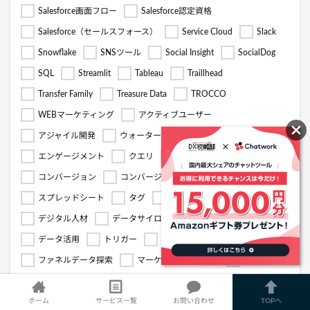
Salesforce画面フロー
Salesforce認定資格
Salesforce（セールスフォース）
Service Cloud
Slack
Snowflake
SNSツール
Social Insight
SocialDog
SQL
Streamlit
Tableau
Traillhead
Transfer Family
Treasure Data
TROCCO
WEBマーケティング
アクティブユーザー
アジャイル開発
ウォーターフォール開発
エンゲージメント
クエリ
コホートデータ探索
コンバージョン
コンバージョン経路
スプレッドシート
タグ
タスク管理
デジタル人材
データサイロ
データ分析
データ活用
トリガー
トレーニング
ハンズオン
ファネルデータ探索
マーケティングツール
メモ機能
メールマーケティング
事例
効率化
導入
導線
広告
生成AI
用語解説
ホーム
サービス一覧
お問い合わせ
TOPへ