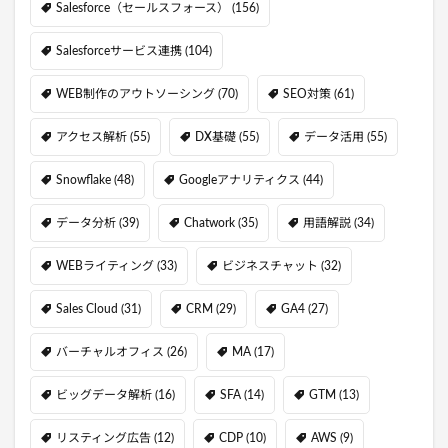
Salesforce（セールスフォース）
(156)
Salesforceサービス連携
(104)
WEB制作のアウトソーシング
(70)
SEO対策
(61)
アクセス解析
(55)
DX基礎
(55)
データ活用
(55)
Snowflake
(48)
Googleアナリティクス
(44)
データ分析
(39)
Chatwork
(35)
用語解説
(34)
WEBライティング
(33)
ビジネスチャット
(32)
Sales Cloud
(31)
CRM
(29)
GA4
(27)
バーチャルオフィス
(26)
MA
(17)
ビッグデータ解析
(16)
SFA
(14)
GTM
(13)
リスティング広告
(12)
CDP
(10)
AWS
(9)