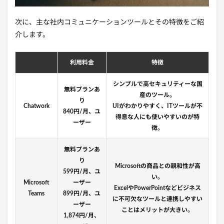
次に、主な社内コミュニケーションツールとその特徴をご紹
介します。
利用料金
特徴
シンプルで高セキュリティーな国
無料プランあ
産のツール。
り
Chatwork
UIがわかりやすく、ITツールが不
840円/月、ユ
得意な人にも使いやすいのが特
ーザー
徴。
無料プランあ
り
Microsoftの商品との親和性が高
599円/月、ユ
い。
Microsoft
ーザー
ExcelやPowerPointなどビジネス
Teams
899円/月、ユ
に不可欠なツールと連携しやすい
ーザー
ことはメリットが大きい。
1,874円/月、