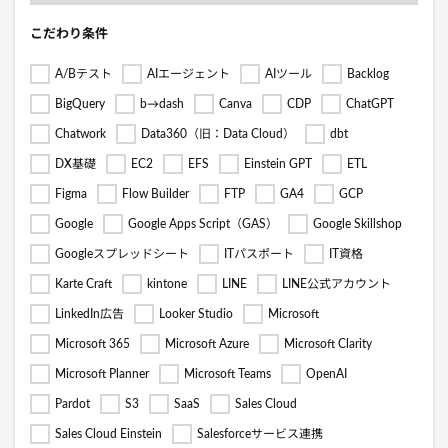
こだわり条件
A/Bテスト
AIエージェント
AIツール
Backlog
BigQuery
b→dash
Canva
CDP
ChatGPT
Chatwork
Data360（旧：Data Cloud）
dbt
DX基礎
EC2
EFS
Einstein GPT
ETL
Figma
Flow Builder
FTP
GA4
GCP
Google
Google Apps Script（GAS）
Google Skillshop
Googleスプレッドシート
ITパスポート
IT資格
Karte Craft
kintone
LINE
LINE公式アカウント
LinkedIn広告
Looker Studio
Microsoft
Microsoft 365
Microsoft Azure
Microsoft Clarity
Microsoft Planner
Microsoft Teams
OpenAI
Pardot
S3
SaaS
Sales Cloud
Sales Cloud Einstein
Salesforceサービス連携