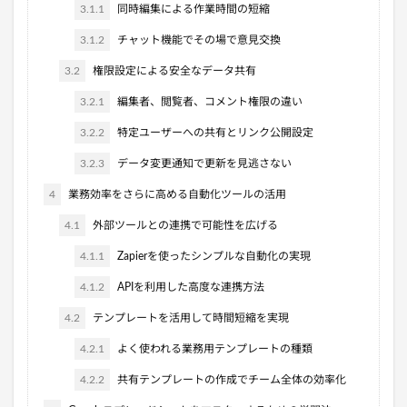
3.1.1
同時編集による作業時間の短縮
3.1.2
チャット機能でその場で意見交換
3.2
権限設定による安全なデータ共有
3.2.1
編集者、閲覧者、コメント権限の違い
3.2.2
特定ユーザーへの共有とリンク公開設定
3.2.3
データ変更通知で更新を見逃さない
4
業務効率をさらに高める自動化ツールの活用
4.1
外部ツールとの連携で可能性を広げる
4.1.1
Zapierを使ったシンプルな自動化の実現
4.1.2
APIを利用した高度な連携方法
4.2
テンプレートを活用して時間短縮を実現
4.2.1
よく使われる業務用テンプレートの種類
4.2.2
共有テンプレートの作成でチーム全体の効率化