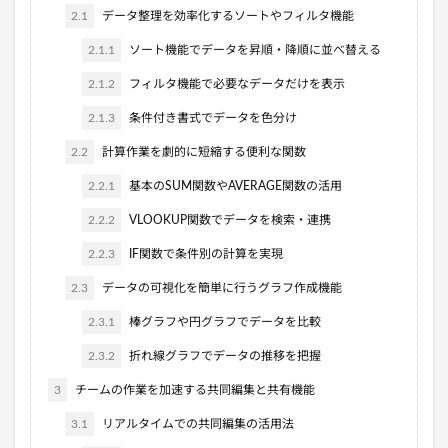
2.1
データ整理を効率化するソートやフィルタ機能
2.1.1
ソート機能でデータを昇順・降順に並べ替える
2.1.2
フィルタ機能で必要なデータだけを表示
2.1.3
条件付き書式でデータを色分け
2.2
計算作業を劇的に短縮する便利な関数
2.2.1
基本のSUM関数やAVERAGE関数の活用
2.2.2
VLOOKUP関数でデータを検索・連携
2.2.3
IF関数で条件別の計算を実現
2.3
データの可視化を簡単に行うグラフ作成機能
2.3.1
棒グラフや円グラフでデータを比較
2.3.2
折れ線グラフでデータの推移を把握
3
チームの作業を加速する共同編集と共有機能
3.1
リアルタイムでの共同編集の活用法