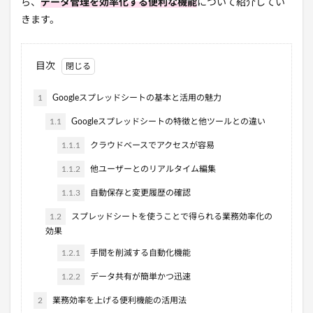
ら、
データ管理を効率化する便利な機能
について紹介してい
きます。
目次
1
Googleスプレッドシートの基本と活用の魅力
1.1
Googleスプレッドシートの特徴と他ツールとの違い
1.1.1
クラウドベースでアクセスが容易
1.1.2
他ユーザーとのリアルタイム編集
1.1.3
自動保存と変更履歴の確認
1.2
スプレッドシートを使うことで得られる業務効率化の
効果
1.2.1
手間を削減する自動化機能
1.2.2
データ共有が簡単かつ迅速
2
業務効率を上げる便利機能の活用法