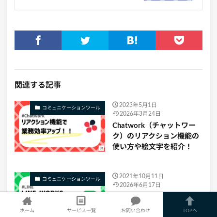
関連する記事
2023年5月1日
コミュニケーションツール
2026年3月24日
Chatwork（チャットワー
ク）のリアクション機能の
使い方や絵文字を紹介！
2021年10月11日
コミュニケーションツール
2026年6月17日
【2024年最新】LINE
WORKSの料金や評判は？
ホーム
サービス一覧
お問い合わせ
TOPへ