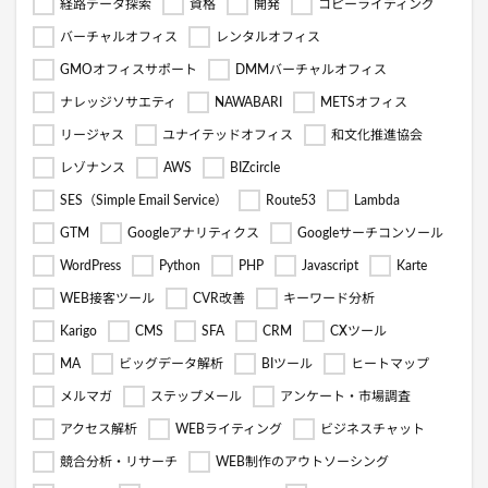
経路データ探索
資格
開発
コピーライティング
バーチャルオフィス
レンタルオフィス
GMOオフィスサポート
DMMバーチャルオフィス
ナレッジソサエティ
NAWABARI
METSオフィス
リージャス
ユナイテッドオフィス
和文化推進協会
レゾナンス
AWS
BIZcircle
SES（Simple Email Service）
Route53
Lambda
GTM
Googleアナリティクス
Googleサーチコンソール
WordPress
Python
PHP
Javascript
Karte
WEB接客ツール
CVR改善
キーワード分析
Karigo
CMS
SFA
CRM
CXツール
MA
ビッグデータ解析
BIツール
ヒートマップ
メルマガ
ステップメール
アンケート・市場調査
アクセス解析
WEBライティング
ビジネスチャット
競合分析・リサーチ
WEB制作のアウトソーシング