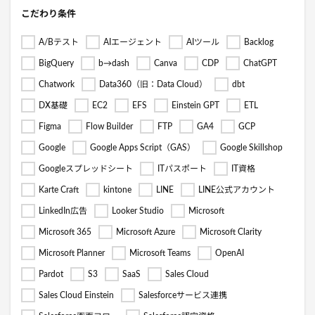
こだわり条件
A/Bテスト
AIエージェント
AIツール
Backlog
BigQuery
b→dash
Canva
CDP
ChatGPT
Chatwork
Data360（旧：Data Cloud）
dbt
DX基礎
EC2
EFS
Einstein GPT
ETL
Figma
Flow Builder
FTP
GA4
GCP
Google
Google Apps Script（GAS）
Google Skillshop
Googleスプレッドシート
ITパスポート
IT資格
Karte Craft
kintone
LINE
LINE公式アカウント
LinkedIn広告
Looker Studio
Microsoft
Microsoft 365
Microsoft Azure
Microsoft Clarity
Microsoft Planner
Microsoft Teams
OpenAI
Pardot
S3
SaaS
Sales Cloud
Sales Cloud Einstein
Salesforceサービス連携