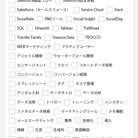
Salesforce画面フロー
Salesforce認定資格
Salesforce（セールスフォース）
Service Cloud
Slack
Snowflake
SNSツール
Social Insight
SocialDog
SQL
Streamlit
Tableau
Traillhead
Transfer Family
Treasure Data
TROCCO
WEBマーケティング
アクティブユーザー
アジャイル開発
ウォーターフォール開発
エンゲージメント
クエリ
コホートデータ探索
コンバージョン
コンバージョン経路
スプレッドシート
タグ
タスク管理
デジタル人材
データサイロ
データ分析
データ活用
トリガー
トレーニング
ハンズオン
ファネルデータ探索
マーケティングツール
メモ機能
メールマーケティング
事例
効率化
導入
導線
広告
生成AI
用語解説