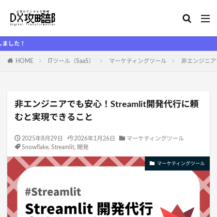
D
HOME
ITツール（SaaS）
マーケティングツール
非エンジニアで
非エンジニアでも安心！Streamlit開発代行に頼
むと実現できること
2025年8月29日
2026年1月26日
マーケティングツール
Snowflake
,
Streamlit
,
開発
マーケティングツール