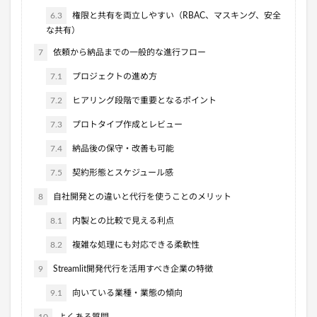
6.3
権限と共有を両立しやすい（RBAC、マスキング、安全
な共有）
7
依頼から納品までの一般的な進行フロー
7.1
プロジェクトの進め方
7.2
ヒアリング段階で重要となるポイント
7.3
プロトタイプ作成とレビュー
7.4
納品後の保守・改善も可能
7.5
契約形態とスケジュール感
8
自社開発との違いと代行を使うことのメリット
8.1
内製との比較で見える利点
8.2
複雑な処理にも対応できる柔軟性
9
Streamlit開発代行を活用すべき企業の特徴
9.1
向いている業種・業態の傾向