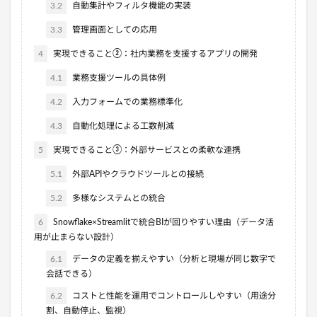
3.2
自動集計やフィルタ機能の実装
3.3
管理画面としての応用
4
実現できること②：社内業務を支援するアプリの開発
4.1
業務支援ツールの具体例
4.2
入力フォームでの業務標準化
4.3
自動化処理による工数削減
5
実現できること③：外部サービスとの柔軟な連携
5.1
外部APIやクラウドツールとの接続
5.2
多様なシステムとの統合
6
Snowflake×Streamlitで統合BIが回りやすい理由（データ活
用が止まらない設計）
6.1
データの定義を揃えやすい（分析と現場が同じ数字で
会話できる）
6.2
コストと性能を運用でコントロールしやすい（用途分
割、自動停止、監視）