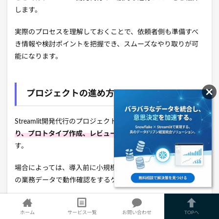
します。
実際のプロセスを理解しておくことで、依頼者側も準備すべ
き情報や検討ポイントを把握でき、スムーズなやり取りが可
能になります。
プロジェクトの進め方
Streamlit開発代行のプロジェクトは、
ヒアリングから始ま
り、プロトタイプ作成、レビュー、納品という流れ
で進みま
す。
場合によっては、導入前に小規模なテスト開発を行い、実際
の業務データで動作確認をするケースもあります。
この段階的な進め方により、完成品が業務に適合しないリス
ホーム
サービス一覧
お問い合わせ
TOPへ
クを最小限に抑えられるので覚えておきましょう。