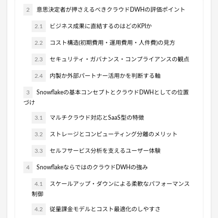
2
意思決定者が押さえるべきクラウドDWHの評価ポイント
2.1
ビジネス成果に直結するのはどのKPIか
2.2
コスト構造(初期費用・運用費用・人件費)の見方
2.3
セキュリティ・ガバナンス・コンプライアンスの観点
2.4
内製か外部パートナー活用かを判断する軸
3
Snowflakeの基本コンセプトとクラウドDWHとしての位置
づけ
3.1
マルチクラウド対応とSaaS型の特徴
3.2
ストレージとコンピューティング分離のメリット
3.3
セルフサービス分析を支えるユーザー体験
4
SnowflakeならではのクラウドDWHの強み
4.1
スケールアップ・ダウンによる柔軟なパフォーマンス
制御
4.2
従量課金モデルとコスト最適化のしやすさ