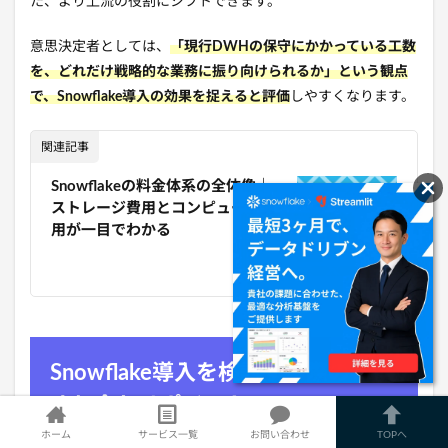
た、より上流の役割にシフトできます。
意思決定者としては、
「現行DWHの保守にかかっている工数
を、どれだけ戦略的な業務に振り向けられるか」という観点
で、Snowflake導入の効果を捉えると評価
しやすくなります。
関連記事
Snowflakeの料金体系の全体像｜
ストレージ費用とコンピュート費
用が一目でわかる
Snowflake導入を検討する際の社内
すり合わせポイント
ホーム
サービス一覧
お問い合わせ
TOPへ