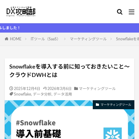
HOME
ITツール（SaaS）
マーケティングツール
Snowfla
Snowflakeを導入する前に知っておきたいこと～
クラウドDWHとは
2025年12月4日
2026年3月6日
マーケティングツール
Snowflake
,
データ分析
,
データ活用
マーケティングツール