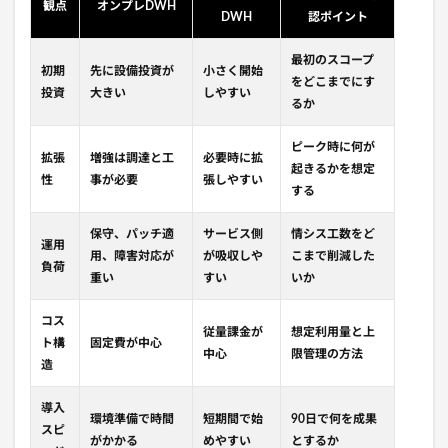
観点
オンプレDWH
DWH
認ポイント
最初のスコープ
初期
先に設備投資が
小さく開始
をどこまでにす
投資
大きい
しやすい
るか
ピーク時に何が
拡張
増強は調達と工
必要時に拡
起きるかを想定
性
事が必要
張しやすい
する
保守、パッチ適
サービス側
情シス工数をど
運用
用、障害対応が
が吸収しや
こまで削減した
負荷
重い
すい
いか
コス
従量課金が
想定利用量と上
ト構
固定費が中心
中心
限管理の方法
造
導入
環境準備で時間
短期間で始
90日で何を成果
スピ
がかかる
めやすい
とするか