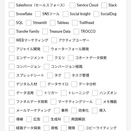
Salesforce（セールスフォース）
Service Cloud
Slack
Snowflake
SNSツール
Social Insight
SocialDog
SQL
Streamlit
Tableau
Traillhead
Transfer Family
Treasure Data
TROCCO
WEBマーケティング
アクティブユーザー
アジャイル開発
ウォーターフォール開発
エンゲージメント
クエリ
コホートデータ探索
コンバージョン
コンバージョン経路
スプレッドシート
タグ
タスク管理
デジタル人材
データサイロ
データ分析
データ活用
トリガー
トレーニング
ハンズオン
ファネルデータ探索
マーケティングツール
メモ機能
メールマーケティング
事例
効率化
導入
導線
広告
生成AI
用語解説
経路データ探索
資格
開発
コピーライティング