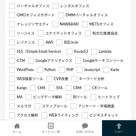
バーチャルオフィス
レンタルオフィス
GMOオフィスサポート
DMMバーチャルオフィス
ナレッジソサエティ
NAWABARI
METSオフィス
リージャス
ユナイテッドオフィス
和文化推進協会
レゾナンス
AWS
BIZcircle
SES（Simple Email Service）
Route53
Lambda
GTM
Googleアナリティクス
Googleサーチコンソール
WordPress
Python
PHP
Javascript
Karte
WEB接客ツール
CVR改善
キーワード分析
Karigo
CMS
SFA
CRM
CXツール
MA
ビッグデータ解析
BIツール
ヒートマップ
メルマガ
ステップメール
アンケート・市場調査
アクセス解析
WEBライティング
ビジネスチャット
競合分析・リサーチ
WEB制作のアウトソーシング
ホーム
サービス一覧
お問い合わせ
TOPへ
Marketo
Adobeアナリティクス
Dockpit