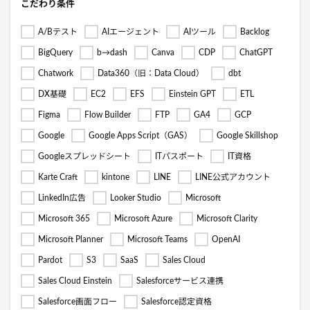
こだわり条件
A/Bテスト
AIエージェント
AIツール
Backlog
BigQuery
b→dash
Canva
CDP
ChatGPT
Chatwork
Data360（旧：Data Cloud）
dbt
DX基礎
EC2
EFS
Einstein GPT
ETL
Figma
Flow Builder
FTP
GA4
GCP
Google
Google Apps Script（GAS）
Google Skillshop
Googleスプレッドシート
ITパスポート
IT資格
Karte Craft
kintone
LINE
LINE公式アカウント
LinkedIn広告
Looker Studio
Microsoft
Microsoft 365
Microsoft Azure
Microsoft Clarity
Microsoft Planner
Microsoft Teams
OpenAI
Pardot
S3
SaaS
Sales Cloud
Sales Cloud Einstein
Salesforceサービス連携
Salesforce画面フロー
Salesforce認定資格