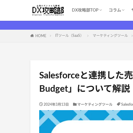
DX攻略部TOP
コラム
DX攻略部とは？
新規メンバー登録
サービス一覧
お問い合わせ
WEBマー
システム開
育成・学習
ITツール（S
DX基礎
DX支援業
ITイベント
コスト削減
ITツール（SaaS）
マーケティングツール
HOME
Salesforceと連携し
Budget」について解説
2024年3月13日
マーケティングツール
Sales