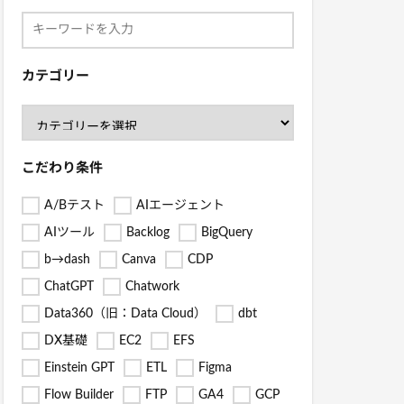
カテゴリー
こだわり条件
A/Bテスト
AIエージェント
AIツール
Backlog
BigQuery
b→dash
Canva
CDP
ChatGPT
Chatwork
Data360（旧：Data Cloud）
dbt
DX基礎
EC2
EFS
Einstein GPT
ETL
Figma
Flow Builder
FTP
GA4
GCP