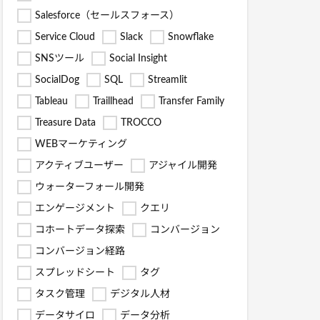
Salesforce（セールスフォース）
Service Cloud
Slack
Snowflake
SNSツール
Social Insight
SocialDog
SQL
Streamlit
Tableau
Traillhead
Transfer Family
Treasure Data
TROCCO
WEBマーケティング
アクティブユーザー
アジャイル開発
ウォーターフォール開発
エンゲージメント
クエリ
コホートデータ探索
コンバージョン
コンバージョン経路
スプレッドシート
タグ
タスク管理
デジタル人材
データサイロ
データ分析