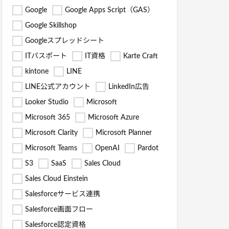
Google
Google Apps Script（GAS）
Google Skillshop
Googleスプレッドシート
ITパスポート
IT資格
Karte Craft
kintone
LINE
LINE公式アカウント
LinkedIn広告
Looker Studio
Microsoft
Microsoft 365
Microsoft Azure
Microsoft Clarity
Microsoft Planner
Microsoft Teams
OpenAI
Pardot
S3
SaaS
Sales Cloud
Sales Cloud Einstein
Salesforceサービス連携
Salesforce画面フロー
Salesforce認定資格