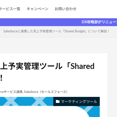
サービス一覧
キャンペーン
お問い合わせ
ケティング
発
aaS）
者を探す
情報
DX攻略部がリニューアルしました
Salesforceと連携した売上予実管理ツール「Shared Budget」について解説！
た売上予実管理ツール「Shared
！
forceサービス連携
,
Salesforce（セールスフォース）
マーケティングツール