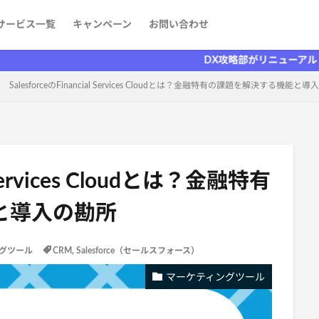
サービス一覧
キャンペーン
お問い合わせ
ケティング
発
aaS）
者を探す
情報
DX攻略部がリニューアルしました！
SalesforceのFinancial Services Cloudとは？金融特有の課題を解決する機能と
l Services Cloudとは？金融特有
と導入の勘所
グツール
CRM
,
Salesforce（セールスフォース）
マーケティングツール