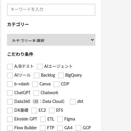
カテゴリー
こだわり条件
A/Bテスト
AIエージェント
AIツール
Backlog
BigQuery
b→dash
Canva
CDP
ChatGPT
Chatwork
Data360（旧：Data Cloud）
dbt
DX基礎
EC2
EFS
Einstein GPT
ETL
Figma
Flow Builder
FTP
GA4
GCP